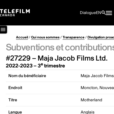
Dialogue
EN
Accueil
/
Qui nous sommes
/
Transparence
/
Divulgation proa
Subventions et contribution
#27229 – Maja Jacob Films Ltd.
e
2022-2023 – 3
trimestre
Nom du bénéficiaire
Maja Jacob Films 
Endroit
Moncton, Nouvea
Titre
Motherland
Langue
Anglais