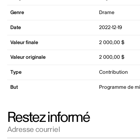
Genre
Drame
Date
2022-12-19
Valeur finale
2 000,00 $
Valeur originale
2 000,00 $
Type
Contribution
But
Programme de mis
Restez informé
Adresse courriel