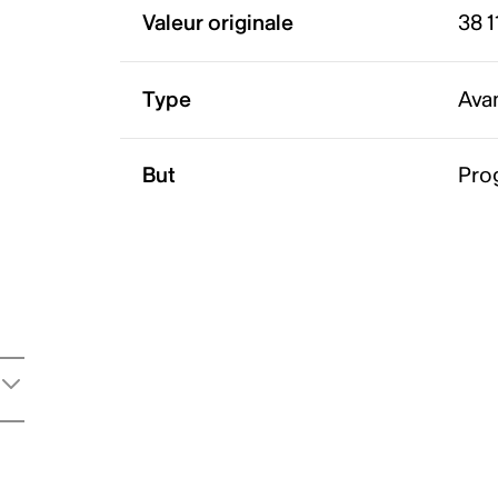
Valeur originale
38 1
Type
Ava
But
Pro