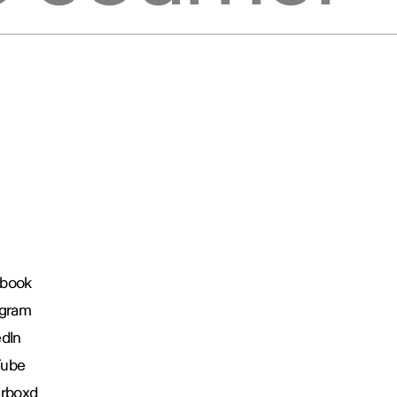
book
agram
edIn
Tube
erboxd