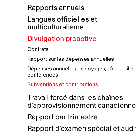
Bottin de projets financés
Rémunération et avantages
Rapports annuels
Initiatives autochtones
Prix et certifications
Langues officielles et
Plan de réconciliation autochtone
Principes directeurs sur le
multiculturalisme
harcèlement
Nos valeurs d’entreprise
Groupe de travail autochtone
Divulgation proactive
Plan d’action pour la parité
Contrats
Plan d'équité, de diversité,
Rapport sur les dépenses annuelles
d'inclusion et d'accessibilité
Dépenses annuelles de voyages, d’accueil et
Boîte à outils pour le récit authentique
Plan d'accessibilité
conférences
Collecte de données et l’auto-identification
Subventions et contributions
Travail forcé dans les chaînes
d’approvisionnement canadienn
Rapport par trimestre
Rapport d’examen spécial et audi