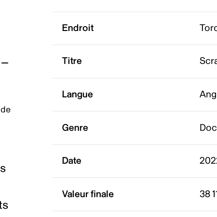
Endroit
Tor
Titre
Scr
Langue
Ang
 de
Genre
Doc
Date
202
es
Valeur finale
38 1
ts