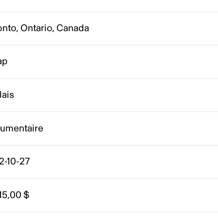
onto, Ontario, Canada
ap
lais
umentaire
2-10-27
15,00 $