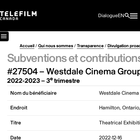
Dialogue
EN
Accueil
/
Qui nous sommes
/
Transparence
/
Divulgation proa
Subventions et contribution
#27504 – Westdale Cinema Grou
e
2022-2023 – 3
trimestre
Nom du bénéficiaire
Westdale Cinema
Endroit
Hamilton, Ontari
Titre
Theatrical Exhib
Date
2022-12-16