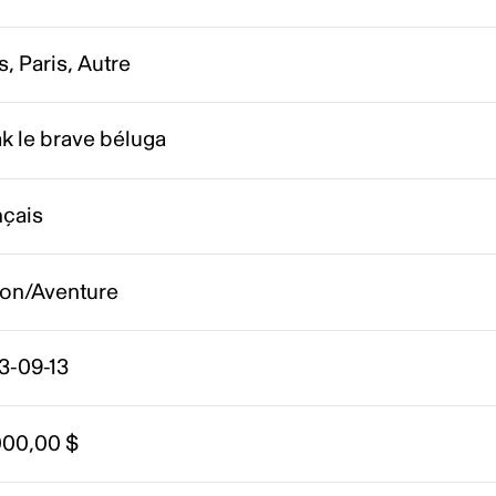
s, Paris, Autre
k le brave béluga
nçais
ion/Aventure
3-09-13
000,00 $