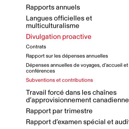
Bottin de projets financés
Rémunération et avantages
Rapports annuels
Initiatives autochtones
Prix et certifications
Langues officielles et
Plan de réconciliation autochtone
Principes directeurs sur le
multiculturalisme
harcèlement
Nos valeurs d’entreprise
Groupe de travail autochtone
Divulgation proactive
Plan d’action pour la parité
Contrats
Plan d'équité, de diversité,
Rapport sur les dépenses annuelles
d'inclusion et d'accessibilité
Dépenses annuelles de voyages, d’accueil et
Boîte à outils pour le récit authentique
Plan d'accessibilité
conférences
Collecte de données et l’auto-identification
Subventions et contributions
Travail forcé dans les chaînes
d’approvisionnement canadienn
Rapport par trimestre
Rapport d’examen spécial et audi