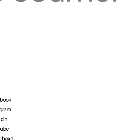
book
agram
edIn
Tube
erboxd