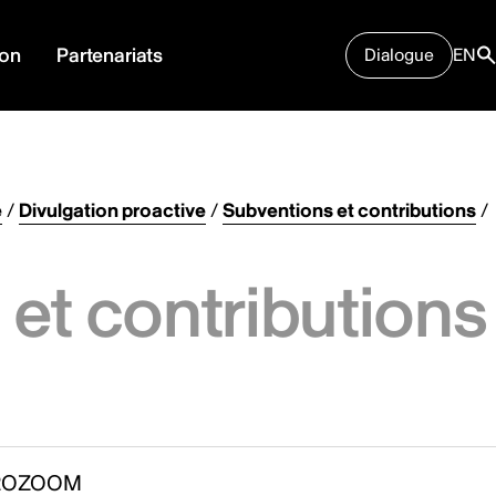
ion
Partenariats
Dialogue
EN
e
/
Divulgation proactive
/
Subventions et contributions
/
et contributions
ROZOOM