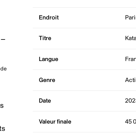
Endroit
Pari
Titre
Kata
Langue
Fra
 de
Genre
Act
Date
202
es
Valeur finale
45 
ts