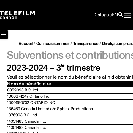
Dialogue
EN
Accueil
/
Qui nous sommes
/
Transparence
/
Divulgation proa
Subventions et contribution
e
2023-2024 – 3
trimestre
Veuillez sélectionner le
nom du bénéficiaire
afin d’obtenir 
Nom du bénéficiaire
0859098 B.C. Ltd.
1000374247 Ontario Inc.
1000690702 ONTARIO INC.
136469 Canada Limited o/a Sphinx Productions
1376993 B.C. Ltd.
14051483 Canada Inc.
14051483 Canada Inc.