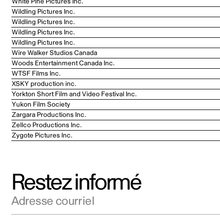
White Pine Pictures Inc.
Wildling Pictures Inc.
Wildling Pictures Inc.
Wildling Pictures Inc.
Wildling Pictures Inc.
Wire Walker Studios Canada
Woods Entertainment Canada Inc.
WTSF Films Inc.
XSKY production inc.
Yorkton Short Film and Video Festival Inc.
Yukon Film Society
Zargara Productions Inc.
Zellco Productions Inc.
Zygote Pictures Inc.
Restez informé
Adresse courriel