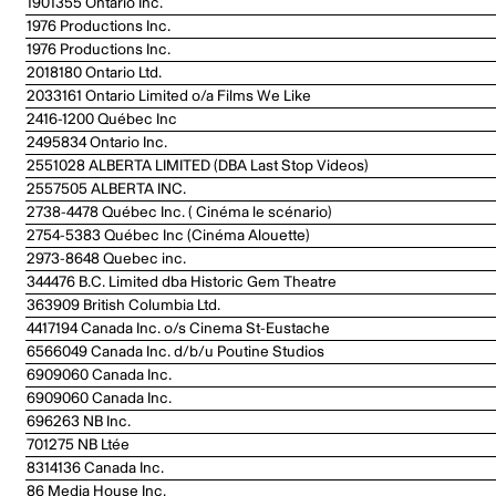
1901355 Ontario Inc.
1976 Productions Inc.
1976 Productions Inc.
2018180 Ontario Ltd.
2033161 Ontario Limited o/a Films We Like
2416-1200 Québec Inc
2495834 Ontario Inc.
2551028 ALBERTA LIMITED (DBA Last Stop Videos)
2557505 ALBERTA INC.
2738-4478 Québec Inc. ( Cinéma le scénario)
2754-5383 Québec Inc (Cinéma Alouette)
2973-8648 Quebec inc.
344476 B.C. Limited dba Historic Gem Theatre
363909 British Columbia Ltd.
4417194 Canada Inc. o/s Cinema St-Eustache
6566049 Canada Inc. d/b/u Poutine Studios
6909060 Canada Inc.
6909060 Canada Inc.
696263 NB Inc.
701275 NB Ltée
8314136 Canada Inc.
86 Media House Inc.