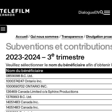
Dialogue
EN
Accueil
/
Qui nous sommes
/
Transparence
/
Divulgation proa
Subventions et contribution
e
2023-2024 – 3
trimestre
Veuillez sélectionner le
nom du bénéficiaire
afin d’obtenir 
Nom du bénéficiaire
0859098 B.C. Ltd.
1000374247 Ontario Inc.
1000690702 ONTARIO INC.
136469 Canada Limited o/a Sphinx Productions
1376993 B.C. Ltd.
14051483 Canada Inc.
14051483 Canada Inc.