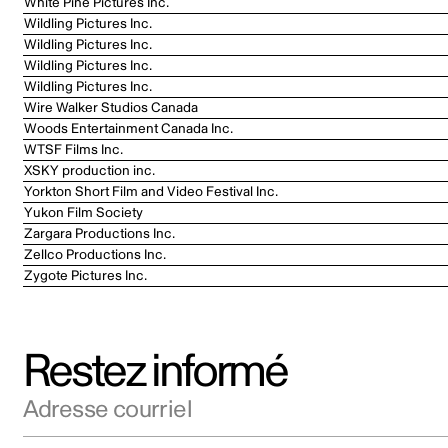
White Pine Pictures Inc.
Wildling Pictures Inc.
Wildling Pictures Inc.
Wildling Pictures Inc.
Wildling Pictures Inc.
Wire Walker Studios Canada
Woods Entertainment Canada Inc.
WTSF Films Inc.
XSKY production inc.
Yorkton Short Film and Video Festival Inc.
Yukon Film Society
Zargara Productions Inc.
Zellco Productions Inc.
Zygote Pictures Inc.
Restez informé
Adresse courriel