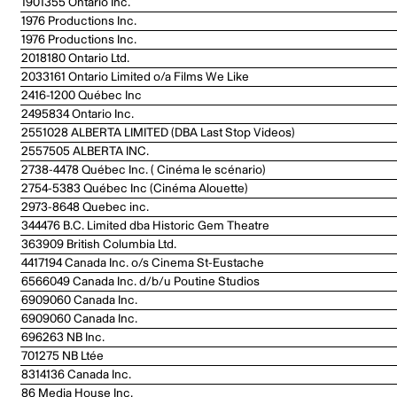
1901355 Ontario Inc.
1976 Productions Inc.
1976 Productions Inc.
2018180 Ontario Ltd.
2033161 Ontario Limited o/a Films We Like
2416-1200 Québec Inc
2495834 Ontario Inc.
2551028 ALBERTA LIMITED (DBA Last Stop Videos)
2557505 ALBERTA INC.
2738-4478 Québec Inc. ( Cinéma le scénario)
2754-5383 Québec Inc (Cinéma Alouette)
2973-8648 Quebec inc.
344476 B.C. Limited dba Historic Gem Theatre
363909 British Columbia Ltd.
4417194 Canada Inc. o/s Cinema St-Eustache
6566049 Canada Inc. d/b/u Poutine Studios
6909060 Canada Inc.
6909060 Canada Inc.
696263 NB Inc.
701275 NB Ltée
8314136 Canada Inc.
86 Media House Inc.