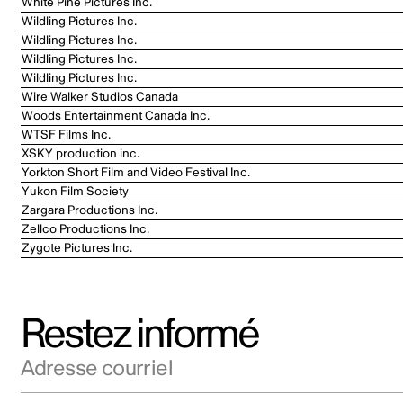
White Pine Pictures Inc.
Wildling Pictures Inc.
Wildling Pictures Inc.
Wildling Pictures Inc.
Wildling Pictures Inc.
Wire Walker Studios Canada
Woods Entertainment Canada Inc.
WTSF Films Inc.
XSKY production inc.
Yorkton Short Film and Video Festival Inc.
Yukon Film Society
Zargara Productions Inc.
Zellco Productions Inc.
Zygote Pictures Inc.
Restez informé
Adresse courriel