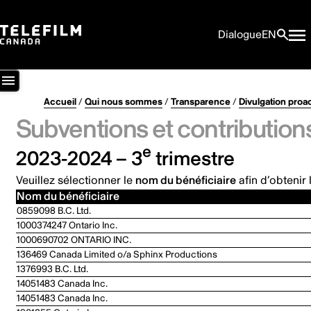
Dialogue
EN
Accueil
/
Qui nous sommes
/
Transparence
/
Divulgation proa
Subventions et contribution
e
2023-2024 – 3
trimestre
Veuillez sélectionner le
nom du bénéficiaire
afin d’obtenir 
Nom du bénéficiaire
0859098 B.C. Ltd.
1000374247 Ontario Inc.
1000690702 ONTARIO INC.
136469 Canada Limited o/a Sphinx Productions
1376993 B.C. Ltd.
14051483 Canada Inc.
14051483 Canada Inc.