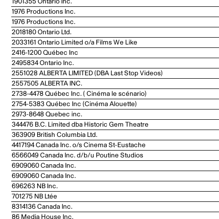
1901355 Ontario Inc.
1976 Productions Inc.
1976 Productions Inc.
2018180 Ontario Ltd.
2033161 Ontario Limited o/a Films We Like
2416-1200 Québec Inc
2495834 Ontario Inc.
2551028 ALBERTA LIMITED (DBA Last Stop Videos)
2557505 ALBERTA INC.
2738-4478 Québec Inc. ( Cinéma le scénario)
2754-5383 Québec Inc (Cinéma Alouette)
2973-8648 Quebec inc.
344476 B.C. Limited dba Historic Gem Theatre
363909 British Columbia Ltd.
4417194 Canada Inc. o/s Cinema St-Eustache
6566049 Canada Inc. d/b/u Poutine Studios
6909060 Canada Inc.
6909060 Canada Inc.
696263 NB Inc.
701275 NB Ltée
8314136 Canada Inc.
86 Media House Inc.