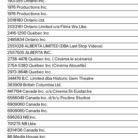
1901355 Ontario Inc.
1976 Productions Inc.
1976 Productions Inc.
2018180 Ontario Ltd.
2033161 Ontario Limited o/a Films We Like
2416-1200 Québec Inc
2495834 Ontario Inc.
2551028 ALBERTA LIMITED (DBA Last Stop Videos)
2557505 ALBERTA INC.
2738-4478 Québec Inc. ( Cinéma le scénario)
2754-5383 Québec Inc (Cinéma Alouette)
2973-8648 Quebec inc.
344476 B.C. Limited dba Historic Gem Theatre
363909 British Columbia Ltd.
4417194 Canada Inc. o/s Cinema St-Eustache
6566049 Canada Inc. d/b/u Poutine Studios
6909060 Canada Inc.
6909060 Canada Inc.
696263 NB Inc.
701275 NB Ltée
8314136 Canada Inc.
86 Media House Inc.