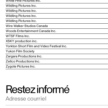
White Pine Pictures Inc.
Wildling Pictures Inc.
Wildling Pictures Inc.
Wildling Pictures Inc.
Wildling Pictures Inc.
Wire Walker Studios Canada
Woods Entertainment Canada Inc.
WTSF Films Inc.
XSKY production inc.
Yorkton Short Film and Video Festival Inc.
Yukon Film Society
Zargara Productions Inc.
Zellco Productions Inc.
Zygote Pictures Inc.
Restez informé
Adresse courriel