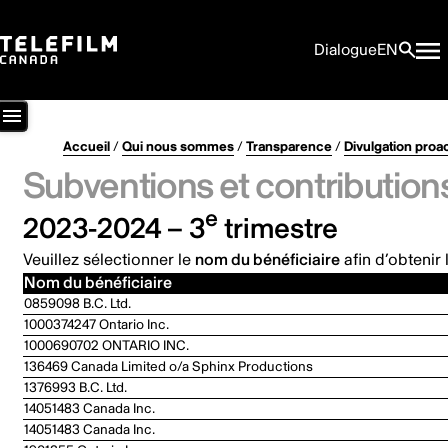
Dialogue
EN
Accueil
/
Qui nous sommes
/
Transparence
/
Divulgation proa
Subventions et contribution
e
2023-2024 – 3
trimestre
Veuillez sélectionner le
nom du bénéficiaire
afin d’obtenir 
Nom du bénéficiaire
0859098 B.C. Ltd.
1000374247 Ontario Inc.
1000690702 ONTARIO INC.
136469 Canada Limited o/a Sphinx Productions
1376993 B.C. Ltd.
14051483 Canada Inc.
14051483 Canada Inc.