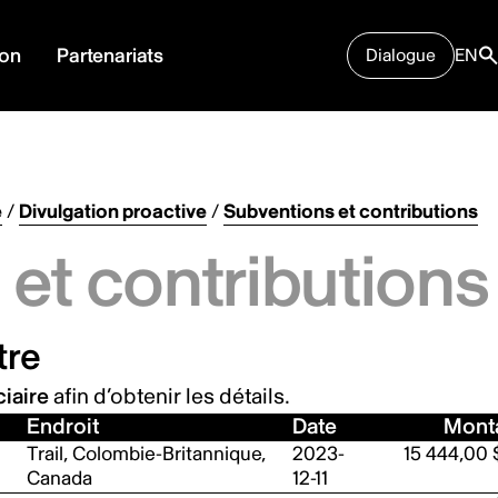
ion
Partenariats
Dialogue
EN
e
/
Divulgation proactive
/
Subventions et contributions
et contributions
tre
iaire
afin d’obtenir les détails.
Endroit
Date
Mont
Trail, Colombie-Britannique,
2023-
15 444,00 
Canada
12-11