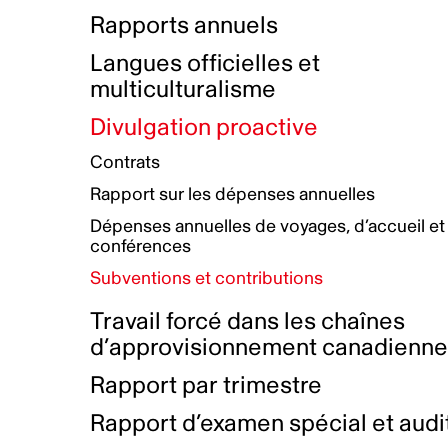
Bottin de projets financés
Rémunération et avantages
Rapports annuels
Initiatives autochtones
Prix et certifications
Langues officielles et
Plan de réconciliation autochtone
Principes directeurs sur le
multiculturalisme
harcèlement
Nos valeurs d’entreprise
Groupe de travail autochtone
Divulgation proactive
Plan d’action pour la parité
Contrats
Plan d'équité, de diversité,
Rapport sur les dépenses annuelles
d'inclusion et d'accessibilité
Dépenses annuelles de voyages, d’accueil et
Boîte à outils pour le récit authentique
Plan d'accessibilité
conférences
Collecte de données et l’auto-identification
Subventions et contributions
Travail forcé dans les chaînes
d’approvisionnement canadienn
Rapport par trimestre
Rapport d’examen spécial et audi