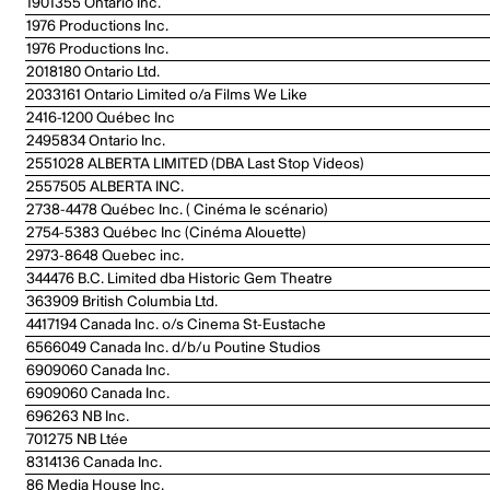
1901355 Ontario Inc.
1976 Productions Inc.
1976 Productions Inc.
2018180 Ontario Ltd.
2033161 Ontario Limited o/a Films We Like
2416-1200 Québec Inc
2495834 Ontario Inc.
2551028 ALBERTA LIMITED (DBA Last Stop Videos)
2557505 ALBERTA INC.
2738-4478 Québec Inc. ( Cinéma le scénario)
2754-5383 Québec Inc (Cinéma Alouette)
2973-8648 Quebec inc.
344476 B.C. Limited dba Historic Gem Theatre
363909 British Columbia Ltd.
4417194 Canada Inc. o/s Cinema St-Eustache
6566049 Canada Inc. d/b/u Poutine Studios
6909060 Canada Inc.
6909060 Canada Inc.
696263 NB Inc.
701275 NB Ltée
8314136 Canada Inc.
86 Media House Inc.