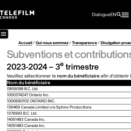
Dialogue
EN
Accueil
/
Qui nous sommes
/
Transparence
/
Divulgation proa
Subventions et contribution
e
2023-2024 – 3
trimestre
Veuillez sélectionner le
nom du bénéficiaire
afin d’obtenir 
Nom du bénéficiaire
0859098 B.C. Ltd.
1000374247 Ontario Inc.
1000690702 ONTARIO INC.
136469 Canada Limited o/a Sphinx Productions
1376993 B.C. Ltd.
14051483 Canada Inc.
14051483 Canada Inc.