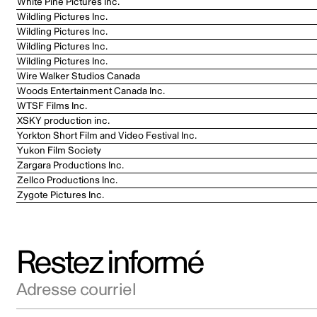
White Pine Pictures Inc.
Wildling Pictures Inc.
Wildling Pictures Inc.
Wildling Pictures Inc.
Wildling Pictures Inc.
Wire Walker Studios Canada
Woods Entertainment Canada Inc.
WTSF Films Inc.
XSKY production inc.
Yorkton Short Film and Video Festival Inc.
Yukon Film Society
Zargara Productions Inc.
Zellco Productions Inc.
Zygote Pictures Inc.
Restez informé
Adresse courriel