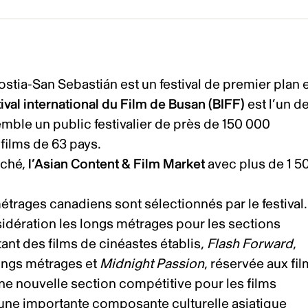
nostia-San Sebastián est un festival de premier plan 
ival international du Film de Busan (BIFF)
est l’un d
semble un public festivalier de près de 150 000
 films de 63 pays.
rché,
l’Asian Content & Film Market
avec plus de 1 5
métrages canadiens sont sélectionnés par le festival
idération les longs métrages pour les sections
tant des films de cinéastes établis,
Flash Forward
,
ongs métrages et
Midnight Passion
, réservée aux fi
une nouvelle section compétitive pour les films
t une importante composante culturelle asiatique