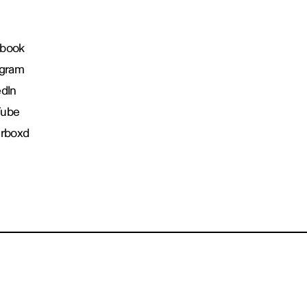
book
agram
edIn
Tube
erboxd