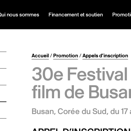
Qui nous sommes
Financement et soutien
Promot
Accueil
/
Promotion
/
Appels d’inscription
30e Festival
film de Bus
Busan, Corée du Sud,
du 17