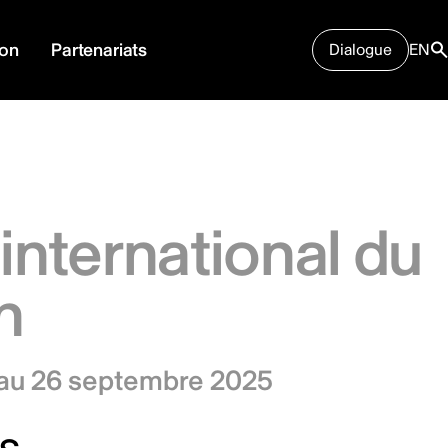
ion
Partenariats
Dialogue
EN
 international du
an
 au 26 septembre 2025