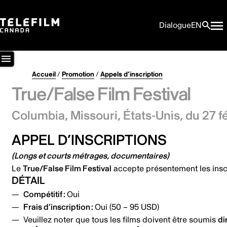
Dialogue
EN
Accueil
/
Promotion
/
Appels d’inscription
True/False Film Festival
Columbia, Missouri, États-Unis,
du 27 f
APPEL D’INSCRIPTIONS
(Longs et courts métrages, documentaires)
Le
True/False Film Festival
accepte présentement les inscr
DÉTAIL
Compétitif :
Oui
Frais d’inscription :
Oui (50 – 95 USD)
Veuillez noter que tous les films doivent être soumis
di