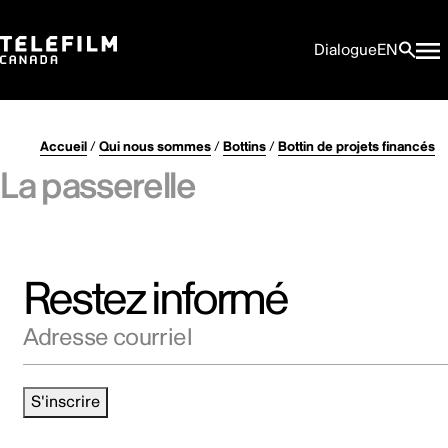
Dialogue
EN
Accueil
/
Qui nous sommes
/
Bottins
/
Bottin de projets financés
La passerelle
Restez informé
Adresse courriel
S'inscrire