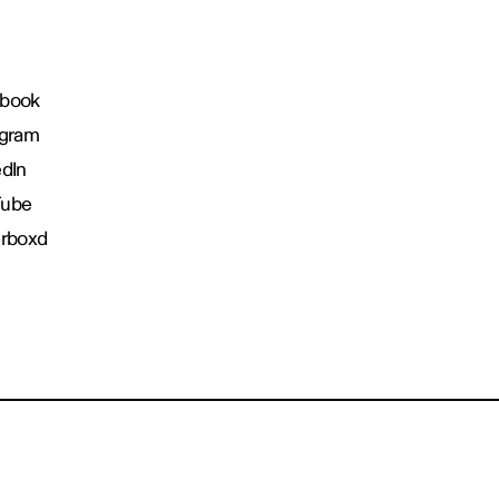
book
agram
edIn
Tube
erboxd