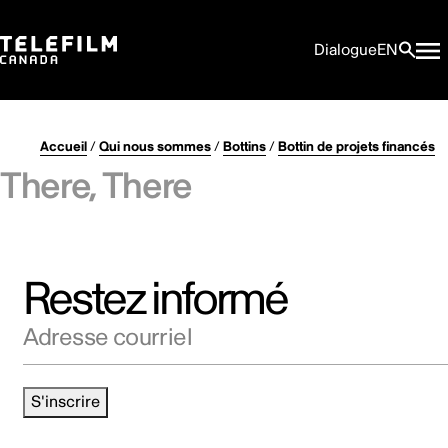
Dialogue
EN
Accueil
/
Qui nous sommes
/
Bottins
/
Bottin de projets financés
There, There
Restez informé
Adresse courriel
S'inscrire