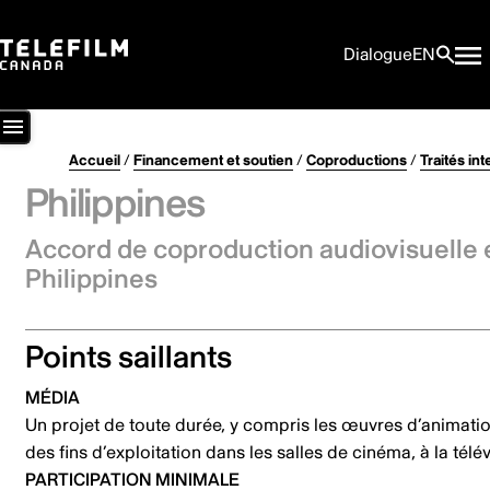
Dialogue
EN
Accueil
/
Financement et soutien
/
Coproductions
/
Traités in
Philippines
Accord de coproduction audiovisuelle
Philippines
Points saillants
MÉDIA
Un projet de toute durée, y compris les œuvres d’animatio
des fins d’exploitation dans les salles de cinéma, à la tél
PARTICIPATION MINIMALE