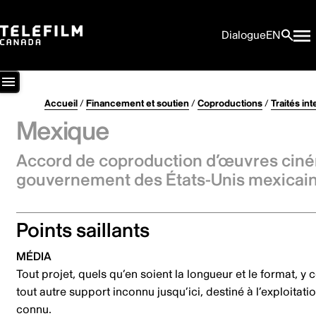
Dialogue
EN
Accueil
/
Financement et soutien
/
Coproductions
/
Traités in
Mexique
Accord de coproduction d’œuvres ciné
gouvernement des États-Unis mexicai
Points saillants
MÉDIA
Tout projet, quels qu’en soient la longueur et le format, 
tout autre support inconnu jusqu’ici, destiné à l’exploitati
connu.