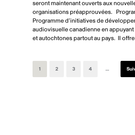
seront maintenant ouverts aux nouvell
organisations préapprouvées. Program
Programme d’initiatives de développeme
audiovisuelle canadienne en appuyant 
et autochtones partout au pays. Il offre
1
2
3
4
...
Sui