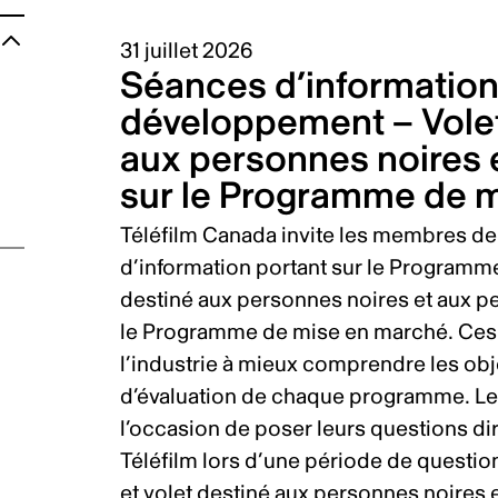
31 juillet 2026
Séances d’information
développement – Volet
aux personnes noires 
sur le Programme de 
es
Téléfilm Canada invite les membres de 
 de
d’information portant sur le Programm
ts
destiné aux personnes noires et aux pe
le Programme de mise en marché. Ces
l’industrie à mieux comprendre les obje
d’évaluation de chaque programme. Les
l’occasion de poser leurs questions d
Téléfilm lors d’une période de quest
et volet destiné aux personnes noires e