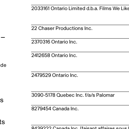
2033161 Ontario Limited d.b.a. Films We Lik
22 Chaser Productions Inc.
2370316 Ontario Inc.
2412658 Ontario Inc.
 de
2479529 Ontario Inc.
3090-5178 Quebec Inc. f/a/s Palomar
es
8279454 Canada Inc.
ts
8439222 Canada Inc. (faisant affaires sous 