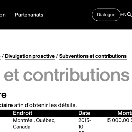
ion
Partenariats
Dialogue
EN
e
/
Divulgation proactive
/
Subventions et contributions
et contributions
re
iaire
afin d’obtenir les détails.
Endroit
Date
Mont
Montréal, Québec,
2015-
15 000,00 
Canada
10-