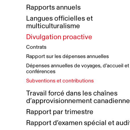
Bottin de projets financés
Rémunération et avantages
Rapports annuels
Initiatives autochtones
Prix et certifications
Langues officielles et
Plan de réconciliation autochtone
Principes directeurs sur le
multiculturalisme
harcèlement
Nos valeurs d’entreprise
Groupe de travail autochtone
Divulgation proactive
Plan d’action pour la parité
Contrats
Plan d'équité, de diversité,
Rapport sur les dépenses annuelles
d'inclusion et d'accessibilité
Dépenses annuelles de voyages, d’accueil et
Boîte à outils pour le récit authentique
Plan d'accessibilité
conférences
Collecte de données et l’auto-identification
Subventions et contributions
Travail forcé dans les chaînes
d’approvisionnement canadienn
Rapport par trimestre
Rapport d’examen spécial et audi