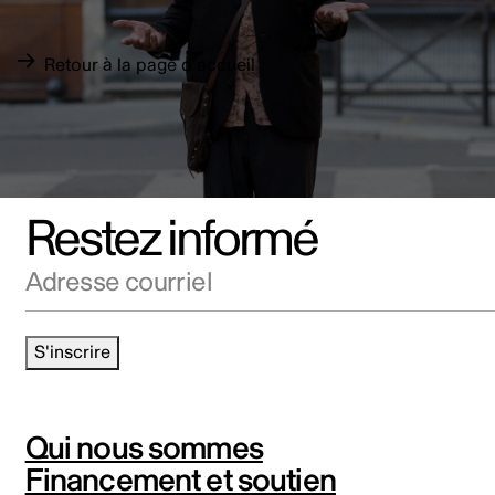
Retour à la page d'accueil
Restez informé
Adresse courriel
S'inscrire
Qui nous sommes
Financement et soutien