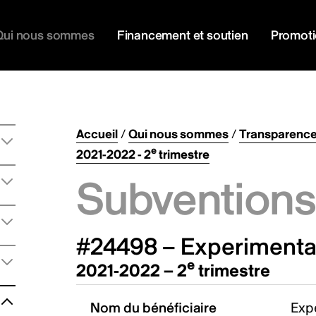
Qui nous sommes
Financement et soutien
Promot
Accueil
/
Qui nous sommes
/
Transparenc
e
2021-2022 - 2
trimestre
Subventions 
#24498 – Experimental
e
2021-2022 – 2
trimestre
Nom du bénéficiaire
Expe