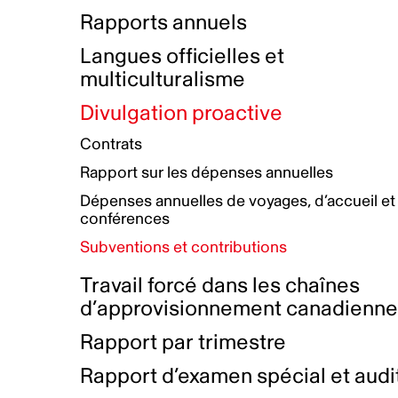
Bottin de projets financés
Rémunération et avantages
Rapports annuels
Initiatives autochtones
Prix et certifications
Langues officielles et
Plan de réconciliation autochtone
Principes directeurs sur le
multiculturalisme
harcèlement
Nos valeurs d’entreprise
Groupe de travail autochtone
Divulgation proactive
Plan d’action pour la parité
Contrats
Plan d'équité, de diversité,
Rapport sur les dépenses annuelles
d'inclusion et d'accessibilité
Dépenses annuelles de voyages, d’accueil et
Boîte à outils pour le récit authentique
Plan d'accessibilité
conférences
Collecte de données et l’auto-identification
Subventions et contributions
Travail forcé dans les chaînes
d’approvisionnement canadienn
Rapport par trimestre
Rapport d’examen spécial et audi