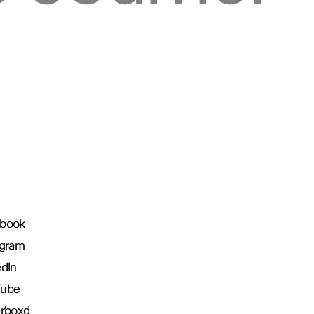
book
agram
edIn
Tube
erboxd