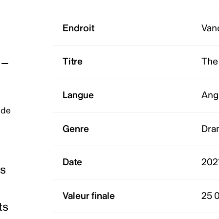
Endroit
Van
Titre
The
Langue
Ang
 de
Genre
Dra
Date
202
es
Valeur finale
25 
ts