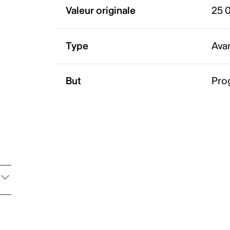
Valeur originale
25 
Type
Ava
But
Pro