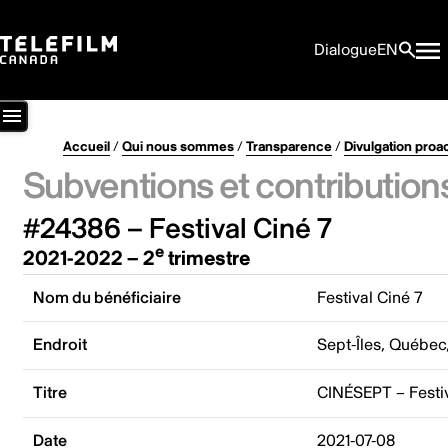
Dialogue
EN
Accueil
/
Qui nous sommes
/
Transparence
/
Divulgation proa
Subventions et contribution
#24386 – Festival Ciné 7
e
2021-2022 – 2
trimestre
Nom du bénéficiaire
Festival Ciné 7
Endroit
Sept-Îles, Québe
Titre
CINÉSEPT – Festiv
Date
2021-07-08