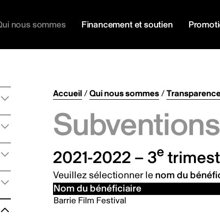
Qui nous sommes
Financement et soutien
Promot
Accueil
/
Qui nous sommes
/
Transparenc
Subventions 
e
2021-2022 – 3
trimest
Veuillez sélectionner le
nom du bénéfic
Nom du bénéficiaire
Barrie Film Festival