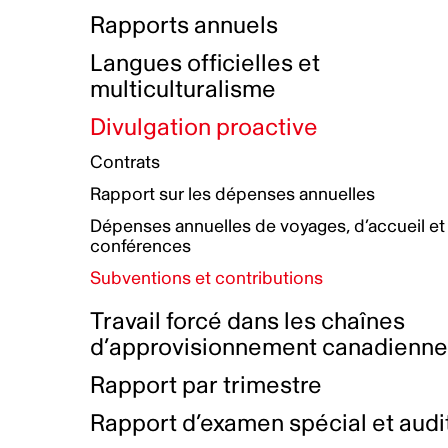
Bottin de projets financés
Rémunération et avantages
Rapports annuels
Initiatives autochtones
Prix et certifications
Langues officielles et
Plan de réconciliation autochtone
Principes directeurs sur le
multiculturalisme
harcèlement
Nos valeurs d’entreprise
Groupe de travail autochtone
Divulgation proactive
Plan d’action pour la parité
Contrats
Plan d'équité, de diversité,
Rapport sur les dépenses annuelles
d'inclusion et d'accessibilité
Dépenses annuelles de voyages, d’accueil et
Boîte à outils pour le récit authentique
Plan d'accessibilité
conférences
Collecte de données et l’auto-identification
Subventions et contributions
Travail forcé dans les chaînes
d’approvisionnement canadienn
Rapport par trimestre
Rapport d’examen spécial et audi