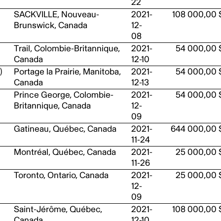
22
SACKVILLE, Nouveau-
2021-
108 000,00 
Brunswick, Canada
12-
08
Trail, Colombie-Britannique,
2021-
54 000,00 
Canada
12-10
)
Portage la Prairie, Manitoba,
2021-
54 000,00 
Canada
12-13
Prince George, Colombie-
2021-
54 000,00 
Britannique, Canada
12-
09
Gatineau, Québec, Canada
2021-
644 000,00 
11-24
Montréal, Québec, Canada
2021-
25 000,00 
11-26
Toronto, Ontario, Canada
2021-
25 000,00 
12-
09
Saint-Jérôme, Québec,
2021-
108 000,00 
Canada
12-10