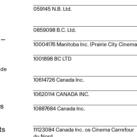
059145 N.B. Ltd.
0859098 B.C. Ltd.
10004176 Manitoba Inc. (Prairie City Cinema
1001898 BC LTD
 de
10614726 Canada Inc.
10620114 CANADA INC.
es
10887684 Canada Inc.
ts
11123084 Canada Inc. os Cinema Carrefour
du Nord