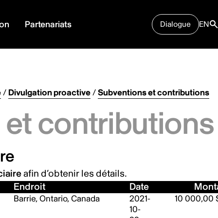
ion
Partenariats
Dialogue
EN
e
/
Divulgation proactive
/
Subventions et contributions
et contributions
re
iaire
afin d’obtenir les détails.
Endroit
Date
Mont
Barrie, Ontario, Canada
2021-
10 000,00 
10-