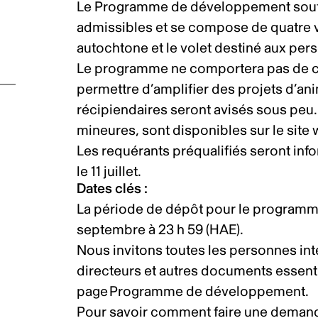
Le
Programme de développement
sout
admissibles et se compose de quatre vole
autochtone et le volet destiné aux pe
es
Le programme ne comportera pas de chan
 de
permettre d’amplifier des projets d’a
récipiendaires seront avisés sous peu
ts
mineures, sont disponibles sur le
site
Les requérants préqualifiés seront info
le 11 juillet.
Dates clés
:
La période de dépôt pour le programme 
septembre à 23 h 59 (HAE).
Nous invitons toutes les personnes int
directeurs et autres documents essenti
page
Programme de développement
.
Pour savoir comment faire une demand