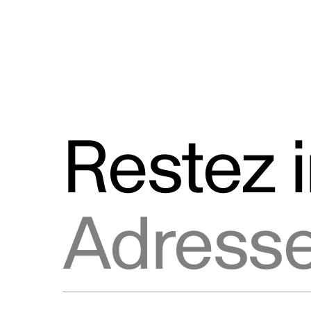
public et mécanisme de
signalement
Restez 
Adresse courriel