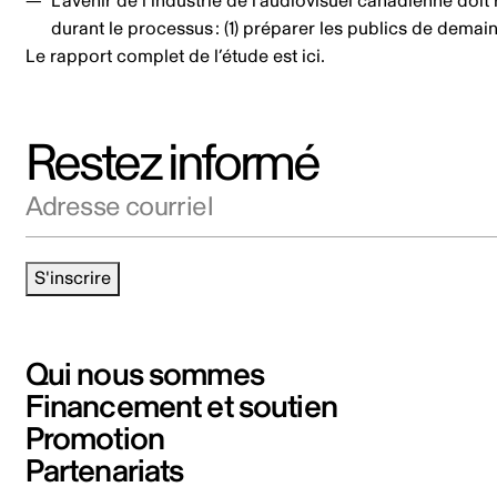
L’avenir de l’industrie de l’audiovisuel canadienne doit
durant le processus : (1) préparer les publics de demai
Le rapport complet de l’étude est
ici
.
Restez informé
Adresse courriel
S'inscrire
Qui nous sommes
Financement et soutien
Promotion
Partenariats