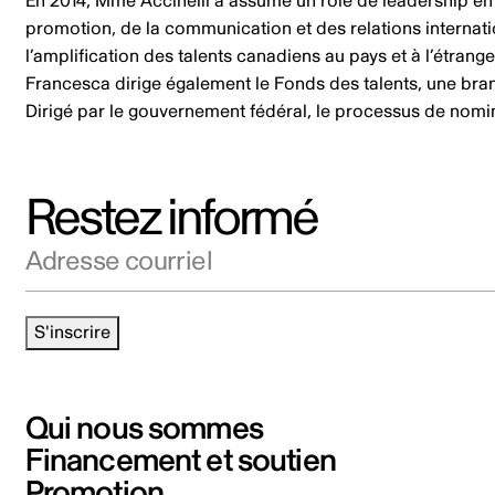
En 2014, Mme Accinelli a assumé un rôle de leadership en
promotion, de la communication et des relations internati
l’amplification des talents canadiens au pays et à l’étrang
Francesca dirige également le Fonds des talents, une bra
Dirigé par le gouvernement fédéral, le processus de nominat
Restez informé
Adresse courriel
S'inscrire
Qui nous sommes
Financement et soutien
Promotion