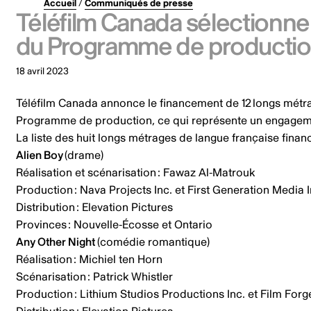
Accueil
/
Communiqués de presse
Téléfilm Canada sélectionne
du Programme de producti
18 avril 2023
Téléfilm Canada annonce le financement de 12 longs métra
Programme de production, ce qui représente un engagemen
La liste des
huit longs métrages de langue française
financ
Alien Boy
(drame)
Réalisation et scénarisation : Fawaz Al-Matrouk
Production : Nava Projects Inc. et First Generation Media 
Distribution : Elevation Pictures
Provinces : Nouvelle-Écosse et Ontario
Any Other Night
(comédie romantique)
Réalisation : Michiel ten Horn
Scénarisation : Patrick Whistler
Production : Lithium Studios Productions Inc. et Film For